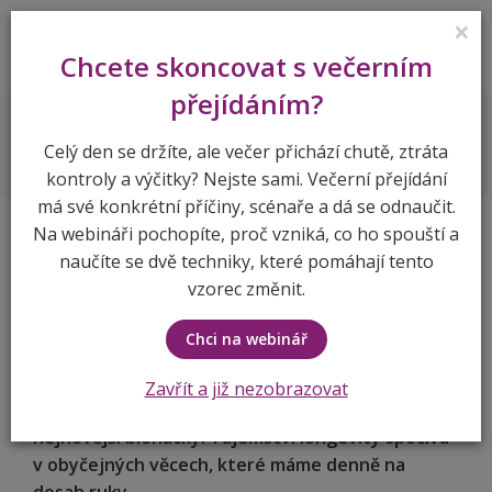
×
Lenka Vymlátilová
Chcete skoncovat s večerním
přejídáním?
Blog
Celý den se držíte, ale večer přichází chutě, ztráta
kontroly a výčitky? Nejste sami. Večerní přejídání
má své konkrétní příčiny, scénaře a dá se odnaučit.
Na webináři pochopíte, proč vzniká, co ho spouští a
naučíte se dvě techniky, které pomáhají tento
vzorec změnit.
Longevity a hubnutí = dvě strany jedné
mince
Chci na webinář
25.8.2025
Toužíte po dlouhém životě plném energie
Zavřít a již nezobrazovat
a zdraví? Nemusíte hledat zázračné doplňky ani
nejnovější biohacky. Tajemství longevity spočívá
v obyčejných věcech, které máme denně na