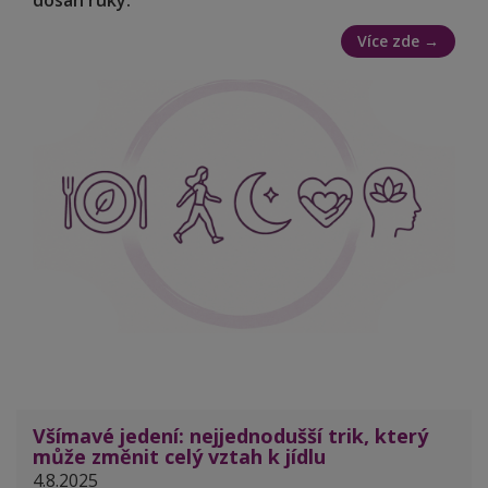
dosah ruky.
Více zde →
Všímavé jedení: nejjednodušší trik, který
může změnit celý vztah k jídlu
4.8.2025