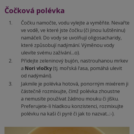
Čočková polévka
Čočku namočte, vodu vylejte a vyměňte. Nevařte
ve vodě, ve které jste čočku (či jinou luštěninu)
namáčeli. Do vody se uvolňují oligosacharidy,
které způsobují nadýmání. Výměnou vody
ulevíte svému zažívání....o).
Přidejte zeleninový bujón, nastrouhanou mrkev
a
Nori vločky
(tj. mořská řasa, pomáhá ulevit
od nadýmání).
Jakmile je polévka hotová, ponorným mixérem ji
částečně rozmixujte, čímž polévka zhoustne
a nemusíte používat žádnou mouku či jíšku.
Preferujete-li hladkou konzistenci, rozmixujte
polévku na kaši či pyré či jak to nazvat...:-).