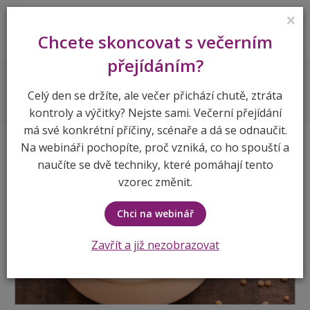
×
Lenka Vymlátilová
Chcete skoncovat s večerním
přejídáním?
Recepty
Čočková polévka
Celý den se držíte, ale večer přichází chutě, ztráta
kontroly a výčitky? Nejste sami. Večerní přejídání
má své konkrétní příčiny, scénaře a dá se odnaučit.
Na webináři pochopíte, proč vzniká, co ho spouští a
naučíte se dvě techniky, které pomáhají tento
vzorec změnit.
Chci na webinář
Zavřít a již nezobrazovat