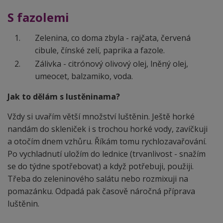
S fazolemi
Zelenina, co doma zbyla - rajčata, červená
cibule, čínské zelí, paprika a fazole.
Zálivka - citrónový olivový olej, lněný olej,
umeocet, balzamiko, voda.
Jak to dělám s lustěninama?
Vždy si uvařím větší množství luštěnin. Ještě horké
nandám do skleniček i s trochou horké vody, zavíčkuji
a otočím dnem vzhůru. Říkám tomu rychlozavařování.
Po vychladnutí uložím do l
ednice (trvanlivost - snažím
se do týdne spotřebovat) a když potřebuji, použiji.
Třeba do zeleninového salátu nebo rozmixuji na
pomazánku. Odpadá pak časově náročná příprava
luštěnin.