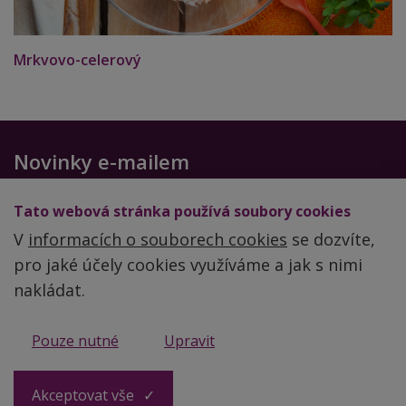
Mrkvovo-celerový
Novinky e-mailem
Chcete-li dostávat další zdravé recepty a cenné rady,
Tato webová stránka používá soubory cookies
zadejte svůj email
V
informacích o souborech cookies
se dozvíte,
pro jaké účely cookies využíváme a jak s nimi
nakládat.
Obchodní podmínky
Pouze nutné
Upravit
Zpracování a ochrana osobních údajů
Akceptovat vše
© 2026 Ing. Lenka Vymlátilová