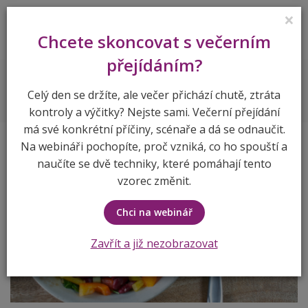
×
Lenka Vymlátilová
Chcete skoncovat s večerním
přejídáním?
Recepty
S fazolemi
Celý den se držíte, ale večer přichází chutě, ztráta
kontroly a výčitky? Nejste sami. Večerní přejídání
má své konkrétní příčiny, scénaře a dá se odnaučit.
Na webináři pochopíte, proč vzniká, co ho spouští a
naučíte se dvě techniky, které pomáhají tento
vzorec změnit.
Chci na webinář
Zavřít a již nezobrazovat