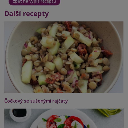
zpět na výpis receptů
Další recepty
Čočkový se sušenými rajčaty