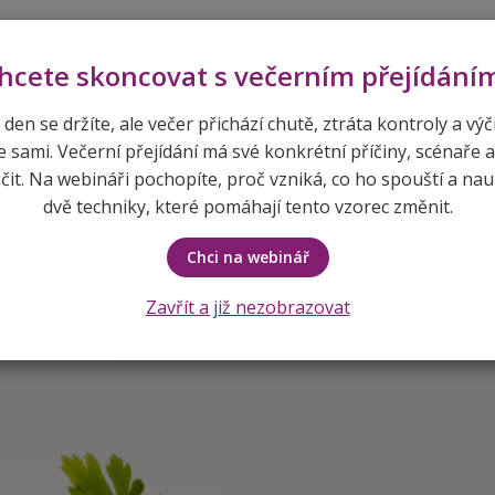
pem
hcete skoncovat s večerním přejídání
 den se držíte, ale večer přichází chutě, ztráta kontroly a výč
e sami. Večerní přejídání má své konkrétní příčiny, scénaře a
ÚVOD
O MNĚ
SLUŽBY A CENÍK
REF
it. Na webináři pochopíte, proč vzniká, co ho spouští a nau
dvě techniky, které pomáhají tento vzorec změnit.
Recepty
Lilková
Chci na webinář
Zavřít a již nezobrazovat