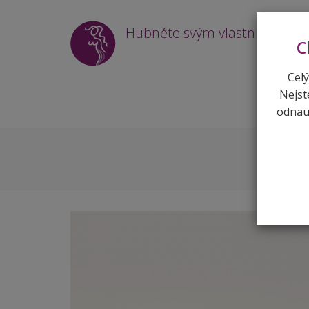
Hubněte svým vlastním tem
C
Celý
Nejst
odnauč