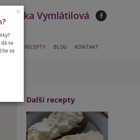
Lenka Vymlátilová
×
m?
itky?
 dá se
ERENCE
RECEPTY
BLOG
KONTAKT
číte se
Další recepty