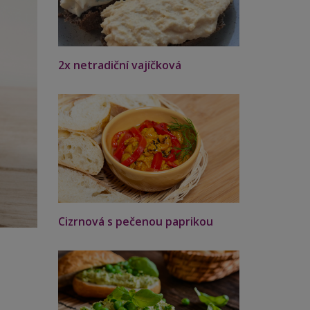
2x netradiční vajíčková
Cizrnová s pečenou paprikou