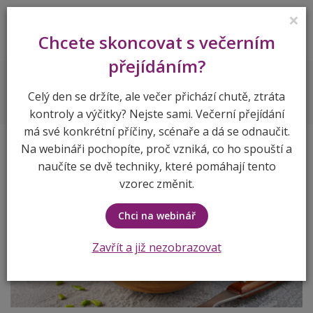
×
Lenka Vymlátilová
Chcete skoncovat s večerním
přejídáním?
Recepty
Zelný
Celý den se držíte, ale večer přichází chutě, ztráta
kontroly a výčitky? Nejste sami. Večerní přejídání
má své konkrétní příčiny, scénaře a dá se odnaučit.
Na webináři pochopíte, proč vzniká, co ho spouští a
naučíte se dvě techniky, které pomáhají tento
vzorec změnit.
Chci na webinář
Zavřít a již nezobrazovat