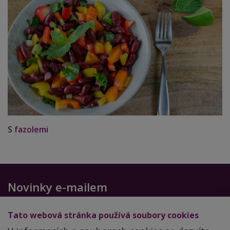
S fazolemi
Novinky e-mailem
Chcete-li dostávat další zdravé recepty a cenné rady,
Tato webová stránka používá soubory cookies
zadejte svůj email