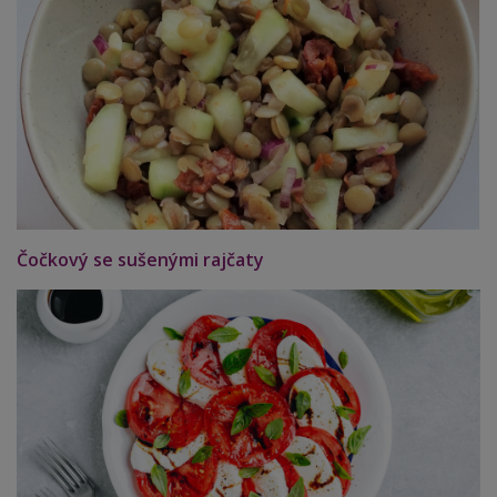
Čočkový se sušenými rajčaty