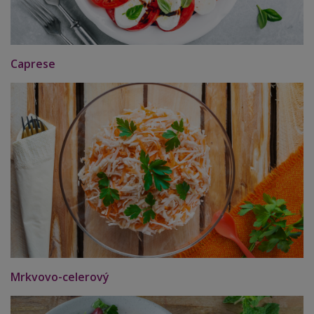
Caprese
Mrkvovo-celerový