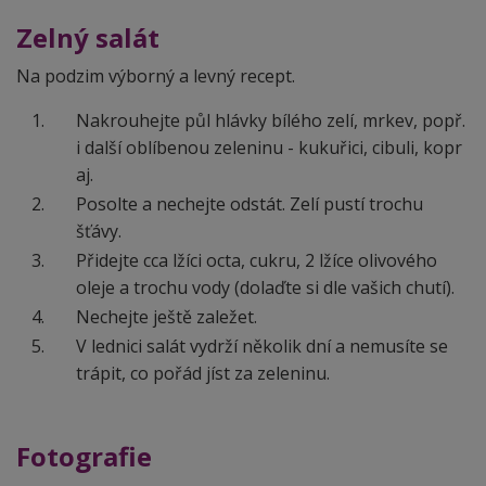
Zelný salát
Na podzim výborný a levný recept.
Nakrouhejte půl hlávky bílého zelí, mrkev, popř.
i další oblíbenou zeleninu - kukuřici, cibuli, kopr
aj.
Posolte a nechejte odstát. Zelí pustí trochu
šťávy.
Přidejte cca lžíci octa, cukru, 2 lžíce olivového
oleje a trochu vody (dolaďte si dle vašich chutí).
Nechejte ještě zaležet.
V lednici salát vydrží několik dní a nemusíte se
trápit, co pořád jíst za zeleninu.
Fotografie