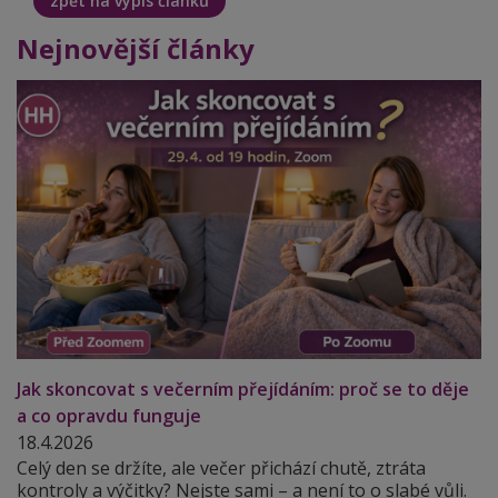
zpět na výpis článků
Nejnovější články
Jak skoncovat s večerním přejídáním: proč se to děje
a co opravdu funguje
18.4.2026
Celý den se držíte, ale večer přichází chutě, ztráta
kontroly a výčitky? Nejste sami – a není to o slabé vůli.