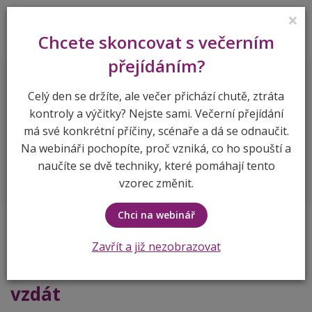
×
Lenka Vymlátilová
Chcete skoncovat s večerním
přejídáním?
Blog
Celý den se držíte, ale večer přichází chutě, ztráta
kontroly a výčitky? Nejste sami. Večerní přejídání
Jak vydržet hubnout, když se
má své konkrétní příčiny, scénaře a dá se odnaučit.
vám nechce – a máte chuť to
Na webináři pochopíte, proč vzniká, co ho spouští a
naučíte se dvě techniky, které pomáhají tento
vzdát
vzorec změnit.
Chci na webinář
Jak vydržet hubnout, když se
Zavřít a již nezobrazovat
vám nechce – a máte chuť to
vzdát