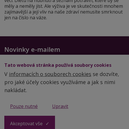
věci. Dietu na hubnutí a seznam potravin, které by se
měly a neměly jíst. Ale výživa je ve skutečnosti mnohem
zajímavější a její vliv na naše zdraví nemusíte smrknout
jen na číslo na váze.
Novinky e-mailem
Chcete-li dostávat další zdravé recepty a cenné rady,
Tato webová stránka používá soubory cookies
zadejte svůj email
V
informacích o souborech cookies
se dozvíte,
pro jaké účely cookies využíváme a jak s nimi
nakládat.
Obchodní podmínky
Pouze nutné
Upravit
Zpracování a ochrana osobních údajů
Akceptovat vše
© 2026 Ing. Lenka Vymlátilová