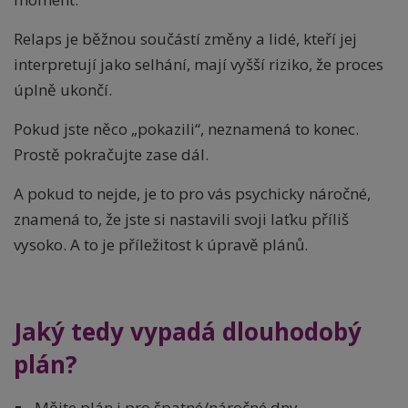
Relaps je běžnou součástí změny a lidé, kteří jej
interpretují jako selhání, mají vyšší riziko, že proces
úplně ukončí.
Pokud jste něco „pokazili“, neznamená to konec.
Prostě pokračujte zase dál.
A pokud to nejde, je to pro vás psychicky náročné,
znamená to, že jste si nastavili svoji laťku příliš
vysoko. A to je příležitost k úpravě plánů.
Jaký tedy vypadá dlouhodobý
plán?
Mějte plán i pro špatné/náročné dny.