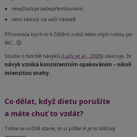
nevyžaduje sebepřemlouvání
není závislý na vaší náladě
Přirovnala bych to k čištění zubů nebo mytí rukou po
WC...😉
Studie o tvorbě návyků (
Lally et al., 2009
) ukazuje, že
návyk vzniká konzistentním opakováním – nikoli
intenzitou snahy.
Co dělat, když dietu porušíte
a máte chuť to vzdát?
Tohle se určitě stane, to si pište! A je to klíčový
moment.