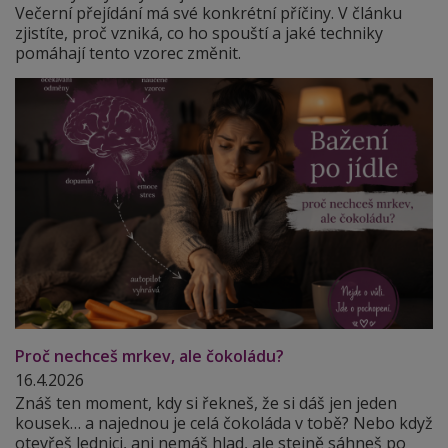
Večerní přejídání má své konkrétní příčiny. V článku
zjistíte, proč vzniká, co ho spouští a jaké techniky
pomáhají tento vzorec změnit.
Proč nechceš mrkev, ale čokoládu?
16.4.2026
Znáš ten moment, kdy si řekneš, že si dáš jen jeden
kousek… a najednou je celá čokoláda v tobě? Nebo když
otevřeš lednici, ani nemáš hlad, ale stejně sáhneš po