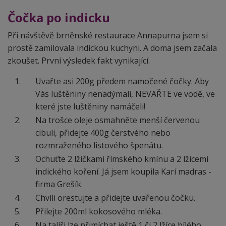
Čočka po indicku
Při návštěvě brněnské restaurace Annapurna jsem si
prostě zamilovala indickou kuchyni. A doma jsem začala
zkoušet. První výsledek fakt vynikající.
Uvařte asi 200g předem namočené čočky. Aby
Vás luštěniny nenadýmali, NEVAŘTE ve vodě, ve
které jste luštěniny namáčeli!
Na trošce oleje osmahněte menší červenou
cibuli, přidejte 400g čerstvého nebo
rozmraženého listového špenátu.
Ochuťte 2 lžičkami římského kmínu a 2 lžícemi
indického koření. Já jsem koupila Karí madras -
firma Grešík.
Chvíli orestujte a přidejte uvařenou čočku.
Přilejte 200ml kokosového mléka.
Na talíři lze přimíchat ještě 1 či 2 lžíce bílého