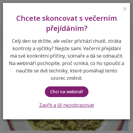
×
Lenka Vymlátilová
Chcete skoncovat s večerním
přejídáním?
Recepty
Čočka po indicku
Celý den se držíte, ale večer přichází chutě, ztráta
kontroly a výčitky? Nejste sami. Večerní přejídání
má své konkrétní příčiny, scénaře a dá se odnaučit.
Na webináři pochopíte, proč vzniká, co ho spouští a
naučíte se dvě techniky, které pomáhají tento
vzorec změnit.
Chci na webinář
Zavřít a již nezobrazovat