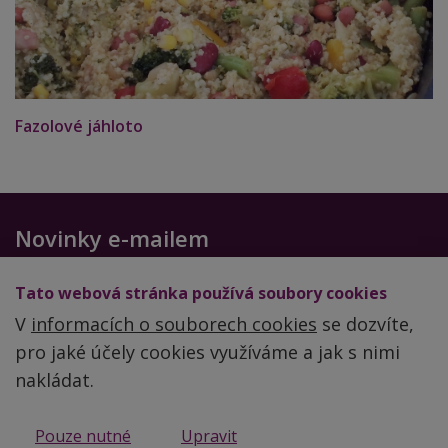
Fazolové jáhloto
Novinky e-mailem
Chcete-li dostávat další zdravé recepty a cenné rady,
Tato webová stránka používá soubory cookies
zadejte svůj email
V
informacích o souborech cookies
se dozvíte,
pro jaké účely cookies využíváme a jak s nimi
nakládat.
Obchodní podmínky
Pouze nutné
Upravit