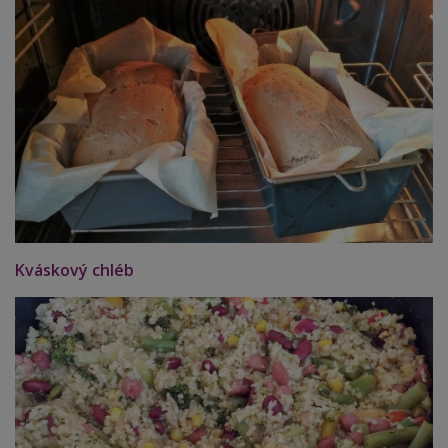
Kváskový chléb