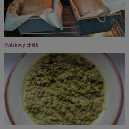
Kváskový chléb