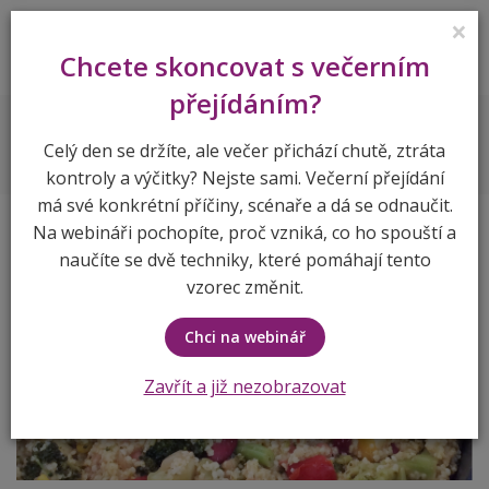
×
Lenka Vymlátilová
Chcete skoncovat s večerním
přejídáním?
Recepty
Fazolové jáhloto
Celý den se držíte, ale večer přichází chutě, ztráta
kontroly a výčitky? Nejste sami. Večerní přejídání
má své konkrétní příčiny, scénaře a dá se odnaučit.
Na webináři pochopíte, proč vzniká, co ho spouští a
naučíte se dvě techniky, které pomáhají tento
vzorec změnit.
Chci na webinář
Zavřít a již nezobrazovat