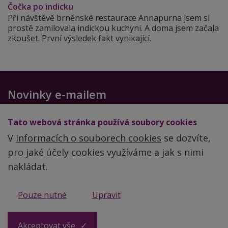
Čočka po indicku
Při návštěvě brněnské restaurace Annapurna jsem si
prostě zamilovala indickou kuchyni. A doma jsem začala
zkoušet. První výsledek fakt vynikající.
Novinky e-mailem
Chcete-li dostávat další zdravé recepty a cenné rady,
Tato webová stránka používá soubory cookies
zadejte svůj email
V
informacích o souborech cookies
se dozvíte,
pro jaké účely cookies využíváme a jak s nimi
nakládat.
Obchodní podmínky
Pouze nutné
Upravit
Zpracování a ochrana osobních údajů
Akceptovat vše
© 2026 Ing. Lenka Vymlátilová