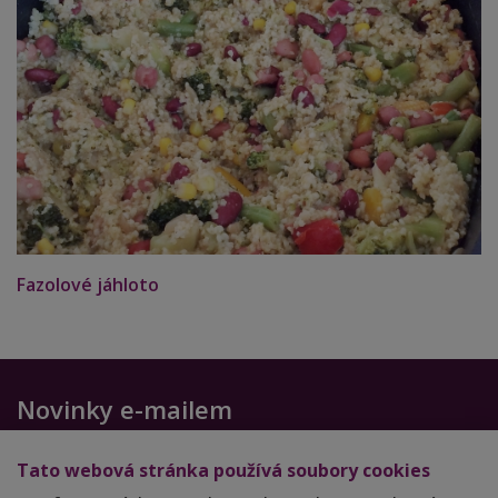
Fazolové jáhloto
Novinky e-mailem
Chcete-li dostávat další zdravé recepty a cenné rady,
Tato webová stránka používá soubory cookies
zadejte svůj email