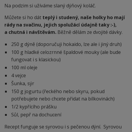
Na podzim si užíváme slaný dýňový koláč.
Můžete si ho dát
teplý i studený, naše holky ho mají
rády na svačinu, jejich spolužácí údajně taky :-),
a chutná i návštěvám.
Běžně dělám ze dvojité dávky.
250 g dýně (doporučuji hokaido, lze ale i jiný druh)
100 g hladké celozrnné špaldové mouky (ale bude
fungovat i s klasickou)
100 ml oleje
4 vejce
Šunka, sýr
150 g jogurtu (řeckého nebo skyru, pokud
potřebujete nebo chcete přidat na bílkovinách)
1/2 kypřícího prášku
Sůl, pepř na dochucení
Recept funguje se syrovou i s pečenou dýní. Syrovou