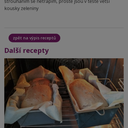
strouháním se netrápím, prostě jsou v těstě větší
kousky zeleniny
zpět na výpis receptů
Další recepty