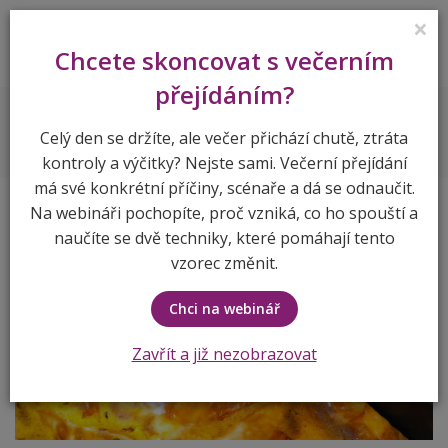
×
Lenka Vymlátilová
Chcete skoncovat s večerním
přejídáním?
Recepty
Slaný dýňový koláč
Celý den se držíte, ale večer přichází chutě, ztráta
kontroly a výčitky? Nejste sami. Večerní přejídání
má své konkrétní příčiny, scénaře a dá se odnaučit.
Na webináři pochopíte, proč vzniká, co ho spouští a
naučíte se dvě techniky, které pomáhají tento
vzorec změnit.
Chci na webinář
Zavřít a již nezobrazovat