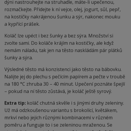
dýni nastrouhejte na struhadle, máte-li upečenou,
rozmačkejte. Přidejte k ní vejce, olej, jogurt, sůl, pepř,
na kostičky nakrájenou šunku a sýr, nakonec mouku
a kypřící prášek.
Koláč lze upéct i bez šunky a bez sýra. Množství si
zvolte sami. Do koláče krájím na kostičky, ale když
nemám náladu, tak jen na těsto naskládám pár plátků
šunky a sýra.
Výsledné těsto má konzistenci jako těsto na bábovku.
Nalijte jej do plechu s pečícím papírem a pečte v troubě
na 180 °C zhruba 30 – 40 minut. Upečení poznáte špejlí
– pokud na ní těsto zůstává, je koláč ještě syrový.
Extra tip:
koláč chutná skvěle i s jinými druhy zeleniny.
Už má odzkoušenou variantu s brokolicí, květákem,
mrkví nebo jejich různými kombinacemi v různém
poměru a funguje to i se zeleninou mraženou. Se