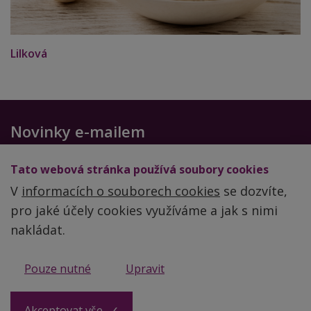
Lilková
Novinky e-mailem
Chcete-li dostávat další zdravé recepty a cenné rady,
Tato webová stránka používá soubory cookies
zadejte svůj email
V
informacích o souborech cookies
se dozvíte,
pro jaké účely cookies využíváme a jak s nimi
nakládat.
Obchodní podmínky
Pouze nutné
Upravit
Zpracování a ochrana osobních údajů
Akceptovat vše