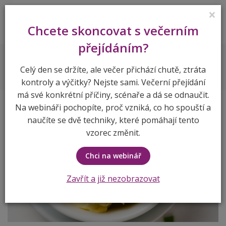
×
Lenka Vymlátilová
Chcete skoncovat s večerním
přejídáním?
Recepty
Vajíčková
Celý den se držíte, ale večer přichází chutě, ztráta
kontroly a výčitky? Nejste sami. Večerní přejídání
má své konkrétní příčiny, scénaře a dá se odnaučit.
Na webináři pochopíte, proč vzniká, co ho spouští a
naučíte se dvě techniky, které pomáhají tento
vzorec změnit.
Chci na webinář
Zavřít a již nezobrazovat