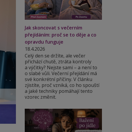
Jak skoncovat s večerním
přejídáním: proč se to děje a co
opravdu funguje
18.4.2026
Celý den se držíte, ale večer
přichází chutě, ztráta kontroly
a výčitky? Nejste sami – a není to
o slabé vůli. Večerní přejídání má
své konkrétní příčiny. V článku
zjistíte, proč vzniká, co ho spouští
a jaké techniky pomáhají tento
vzorec změnit.