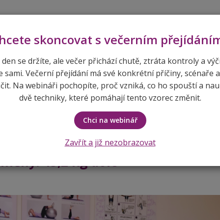
pem
hcete skoncovat s večerním přejídání
 den se držíte, ale večer přichází chutě, ztráta kontroly a výč
e sami. Večerní přejídání má své konkrétní příčiny, scénaře a
ÚVOD
O MNĚ
SLUŽBY A CENÍK
REF
it. Na webináři pochopíte, proč vzniká, co ho spouští a nau
dvě techniky, které pomáhají tento vzorec změnit.
yž se ženy spojí, dějí se změny: 45
Chci na webinář
Zavřít a již nezobrazovat
 změny: 45,2 kg dole