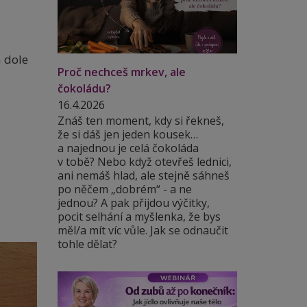
a dole
Proč nechceš mrkev, ale
čokoládu?
16.4.2026
Znáš ten moment, kdy si řekneš,
že si dáš jen jeden kousek…
a najednou je celá čokoláda
v tobě? Nebo když otevřeš lednici,
ani nemáš hlad, ale stejně sáhneš
po něčem „dobrém“ - a ne
jednou? A pak přijdou výčitky,
pocit selhání a myšlenka, že bys
měl/a mít víc vůle. Jak se odnaučit
tohle dělat?