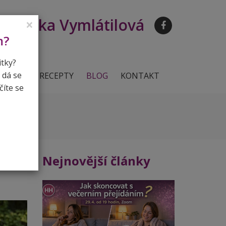
Lenka Vymlátilová
×
m?
itky?
 dá se
ERENCE
RECEPTY
BLOG
KONTAKT
číte se
Nejnovější články