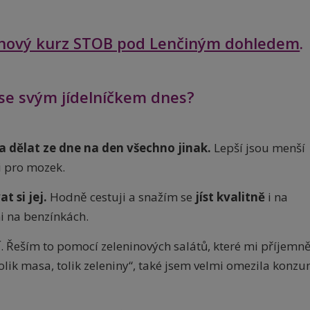
nový kurz STOB pod Lenčiným dohledem
.
se svým jídelníčkem dnes?
a dělat ze dne na den všechno jinak.
Lepší jsou menší
 i pro mozek.
t si jej.
Hodně cestuji a snažím se
jíst kvalitně
i na
i na benzínkách.
í
. Řeším to pomocí zeleninových salátů, které mi příjemn
kolik masa, tolik zeleniny“, také jsem velmi omezila konz