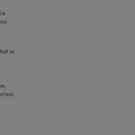
ila
ený
ebát se
ek,
vičení,