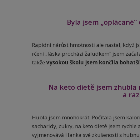
Byla jsem „oplácané“ d
Rapidní nárůst hmotnosti ale nastal, když 
rčení „láska prochází žaludkem“ jsem začala
takže
vysokou školu jsem končila bohatší
Na keto dietě jsem zhubla r
a ra
Hubla jsem mnohokrát. Počítala jsem kalorie
sacharidy, cukry, na keto dietě jsem rychle 
vyjmenovává Hanka své zkušenosti s hubnu