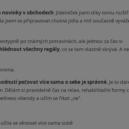
a novinky v obchodech
. Jídelníček jsem díky tomu rozšíř
la jsem se připravovat chutná jídla a mít současně vyváž
eotypně po známých potravinách, ale jednou za čas si
rohlédnout všechny regály
, co se tam vlastně skrývá. A n
ohroma.
odnutí pečovat více sama o sebe je správné.
Je to dár
 Dělám si pravidelně čas na relax, rehabilitační formy c
llness víkendy a učím se říkat „ne“.