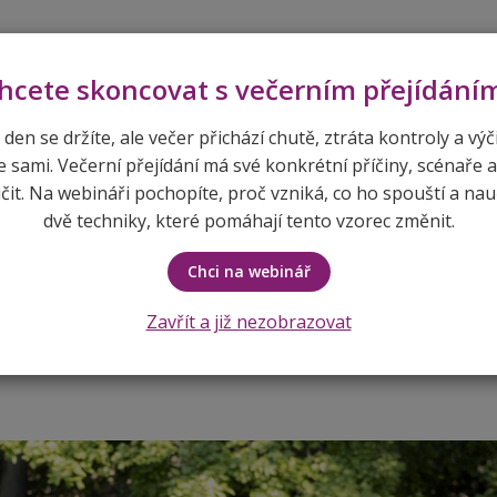
pem
hcete skoncovat s večerním přejídání
 den se držíte, ale večer přichází chutě, ztráta kontroly a výč
e sami. Večerní přejídání má své konkrétní příčiny, scénaře a
ÚVOD
O MNĚ
SLUŽBY A CENÍK
REF
it. Na webináři pochopíte, proč vzniká, co ho spouští a nau
dvě techniky, které pomáhají tento vzorec změnit.
Blog
Hanka zhubla 12 kg
Chci na webinář
Zavřít a již nezobrazovat