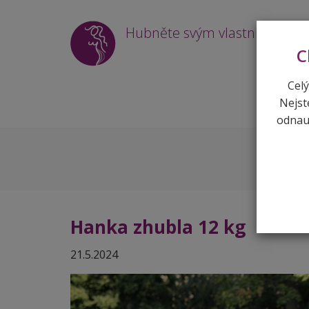
Hubněte svým vlastním tem
C
Celý
Nejst
odnauč
Hanka zhubla 12 kg
21.5.2024