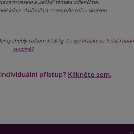
kurzech veselo a „težká“ témata odlehčíme.
 lekce okořenila a rozesmála celou skupinu.
ámy zhubly celkem 57,8 kg. Co vy?
Přidáte se k další hub
skupině?
individuální přístup?
Klikněte sem.
O