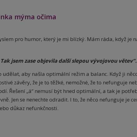
nka mýma očima
yslem pro humor, který je mi blízký. Mám ráda, když je n
„Tak jsem zase objevila další slepou vývojovou větev“.
 udělat, aby našla optimální režim a balanc. Když ji něc
stivé závěry, že je to těžké, nemožné, že to nefunguje ne
hodí. Řešení „á“ nemusí být hned optimální, a tak je potře
rávně. Jen se nenechte odradit. I to, že něco nefunguje je c
 nebo důkaz nefunkčnosti.