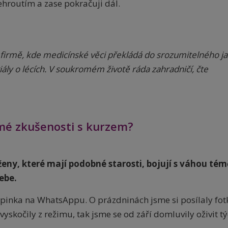
ehroutím a zase pokračuji dál.
 firmě, kde medicínské věci překládá do srozumitelného ja
iály o lécích. V soukromém životě ráda zahradničí, čte
 mé zkušenosti s kurzem?
eny, které mají podobné starosti, bojují s váhou tém
sebe.
inka na WhatsAppu. O prázdninách jsme si posílaly fot
vyskočily z režimu, tak jsme se od září domluvily oživit t