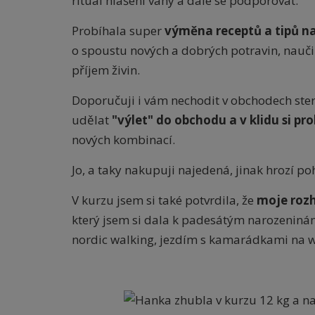
rituál hlášení váhy a dále se podporovat.
Probíhala super
výměna receptů a tipů n
o spoustu nových a dobrých potravin, nauči
příjem živin.
Doporučuji i vám nechodit v obchodech ster
udělat
"výlet" do obchodu a v klidu si p
nových kombinací.
Jo, a taky nakupuji najedená, jinak hrozí p
V kurzu jsem si také potvrdila, že
moje rozh
který jsem si dala k padesátým narozeninám.
nordic walking, jezdím s kamarádkami na we