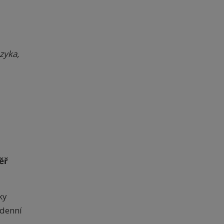
zyka,
ěř
ky
ýdenní