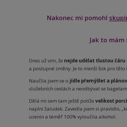
Nakonec mi pomohl
skupi
Jak to mám 
Dnes už vím, že
nejde udělat tlustou čáru 
a postupné změny. Je to menší šok pro tělo
Naučila jsem se o
jídle
přemýšlet a plánova
služebních cestách a neodbývat se bagetam
Dělá mi sem tam ještě potíže
velikost porc
naplní žaludek. Zavedla jsem si pravidlo, „
uzenin a téměř 100% vyloučila alkohol.