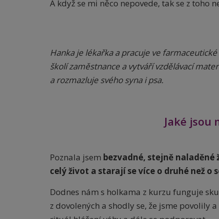
A když se mi něco nepovede, tak se z toho n
Hanka je lékařka a pracuje ve farmaceutické
školí zaměstnance a vytváří vzdělávací mater
a rozmazluje svého syna i psa.
Jaké jsou
Poznala jsem
bezvadné, stejně naladěné ž
celý život a starají se více o druhé než o 
Dodnes nám s holkama z kurzu funguje skup
z dovolených a shodly se, že jsme povolily a 