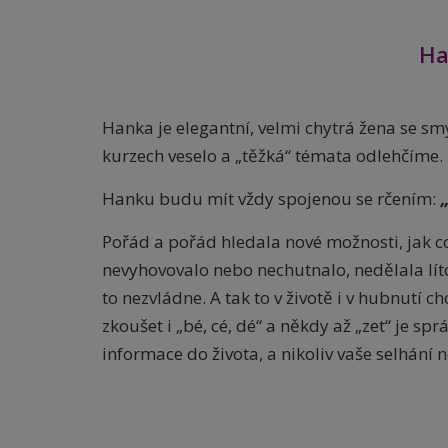
Ha
Hanka je elegantní, velmi chytrá žena se sm
kurzech veselo a „těžká“ témata odlehčíme.
Hanku budu mít vždy spojenou se rčením:
Pořád a pořád hledala nové možnosti, jak co
nevyhovovalo nebo nechutnalo, nedělala líto
to nezvládne. A tak to v životě i v hubnutí c
zkoušet i „bé, cé, dé“ a někdy až „zet“ je sp
informace do života, a nikoliv vaše selhání