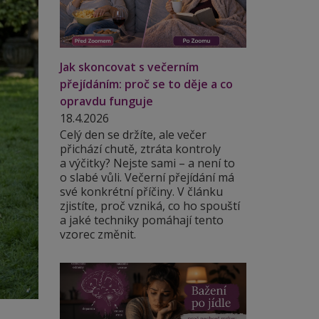
Jak skoncovat s večerním
přejídáním: proč se to děje a co
opravdu funguje
18.4.2026
Celý den se držíte, ale večer
přichází chutě, ztráta kontroly
a výčitky? Nejste sami – a není to
o slabé vůli. Večerní přejídání má
své konkrétní příčiny. V článku
zjistíte, proč vzniká, co ho spouští
a jaké techniky pomáhají tento
vzorec změnit.