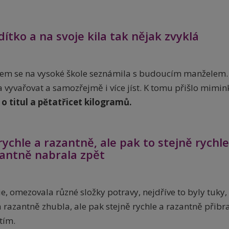
ítko a na svoje kila tak nějak zvyklá
jsem se na vysoké škole seznámila s budoucím manželem.
 vyvařovat a samozřejmě i více jíst. K tomu přišlo mimin
 o titul a pětatřicet kilogramů.
ychle a razantně, ale pak to stejně rychl
zantně nabrala zpět
, omezovala různé složky potravy, nejdříve to byly tuky,
a razantně zhubla, ale pak stejně rychle a razantně přibra
tím.