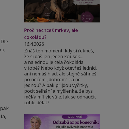
Proč nechceš mrkev, ale
čokoládu?
 Dle
16.4.2026
ko,
Znáš ten moment, kdy si řekneš,
že si dáš jen jeden kousek…
a najednou je celá čokoláda
v tobě? Nebo když otevřeš lednici,
ani nemáš hlad, ale stejně sáhneš
e
po něčem „dobrém“ - a ne
jednou? A pak přijdou výčitky,
pocit selhání a myšlenka, že bys
měl/a mít víc vůle. Jak se odnaučit
tohle dělat?
 pak
la,